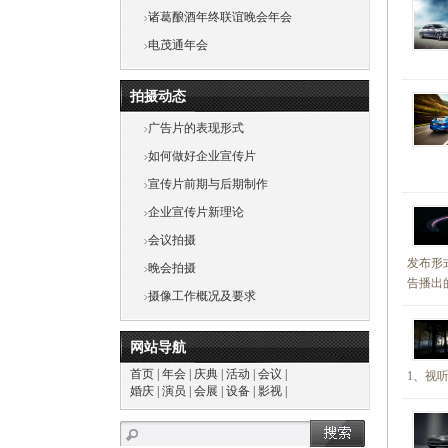
诸葛酿酒年终联谊晚会年会
电茂通年会
拍摄动态
广告片的表现形式
如何做好企业宣传片
宣传片前期与后期制作
企业宣传片新理论
会议拍摄
发布形
晚会拍摄
告播出
摄像工作概况及要求
网站导航
首页
|
年会
|
庆典
|
活动
|
会议
|
1、视
婚庆
|
演员
|
会展
|
设备
|
影视
|