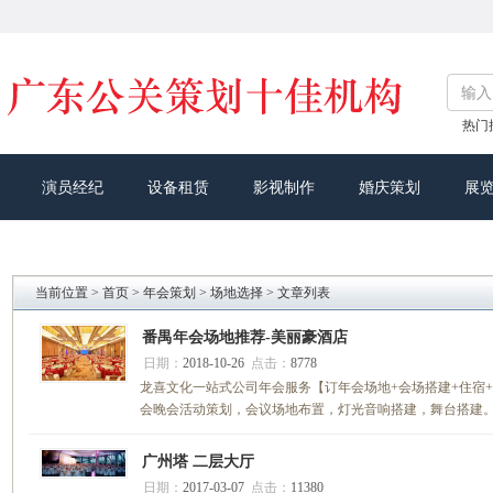
热门
演员经纪
设备租赁
影视制作
婚庆策划
展
当前位置 >
首页
>
年会策划
>
场地选择
> 文章列表
番禺年会场地推荐-美丽豪酒店
日期：
2018-10-26
点击：
8778
龙喜文化一站式公司年会服务【订年会场地+会场搭建+住宿
会晚会活动策划，会议场地布置，灯光音响搭建，舞台搭建
广州塔 二层大厅
日期：
2017-03-07
点击：
11380