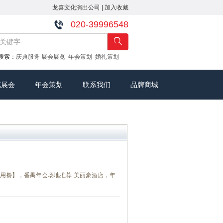
龙喜文化演出公司
|
加入收藏
020-39996548
搜索：
庆典服务
展会展览
年会策划
婚礼策划
览展会
年会策划
联系我们
品牌商城
+用餐】，番禺年会场地推荐-美丽豪酒店，年
。