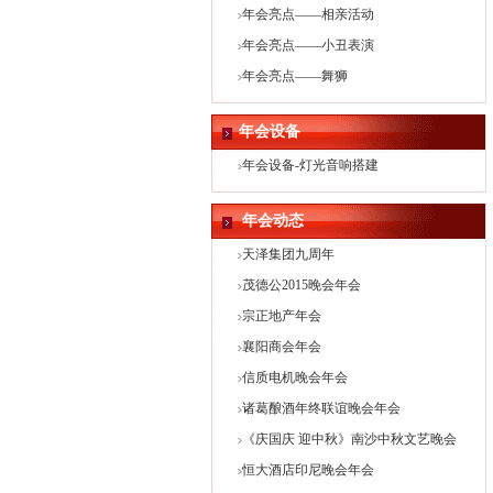
年会亮点——相亲活动
年会亮点——小丑表演
年会亮点——舞狮
年会设备
年会设备-灯光音响搭建
年会动态
天泽集团九周年
茂德公2015晚会年会
宗正地产年会
襄阳商会年会
信质电机晚会年会
诸葛酿酒年终联谊晚会年会
《庆国庆 迎中秋》南沙中秋文艺晚会
恒大酒店印尼晚会年会