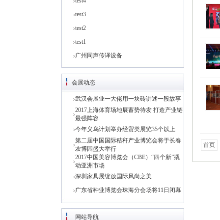
test4
test3
test2
test1
广州同声传译设备
会展动态
武汉会展业一大佬用一块砖讲述一段故事
2017上海体育场地展蓄势待发 打造产业链
最强阵容
今年义乌计划举办经贸类展览35个以上
第二届中国国际秸秆产业博览会将于长春
首页
农博园盛大举行
2017中国美容博览会（CBE）“四个新”撬
动亚洲市场
深圳家具展绽放国际风尚之美
广东省种业博览会珠海分会场将11日闭幕
网站导航