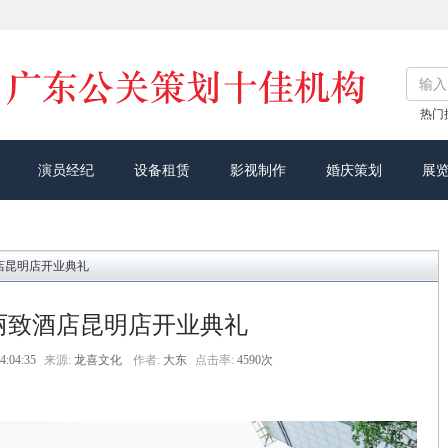
热门
演员经纪
设备租赁
影视制作
婚庆策划
展
店昆明店开业典礼
丽致酒店昆明店开业典礼
4:04:35
来源:
龙喜文化
作者:
大东
点击率:
4590次