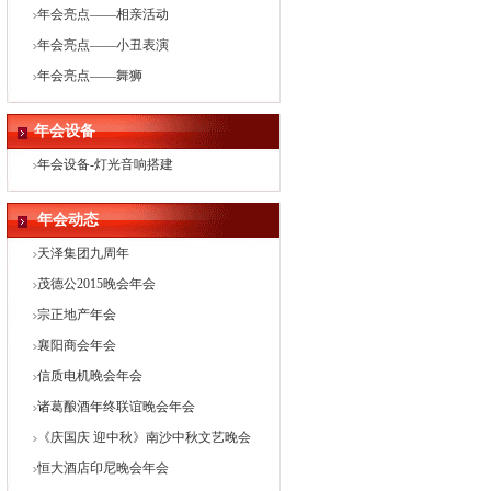
年会亮点——相亲活动
年会亮点——小丑表演
年会亮点——舞狮
年会设备
年会设备-灯光音响搭建
年会动态
天泽集团九周年
茂德公2015晚会年会
宗正地产年会
襄阳商会年会
信质电机晚会年会
诸葛酿酒年终联谊晚会年会
《庆国庆 迎中秋》南沙中秋文艺晚会
恒大酒店印尼晚会年会