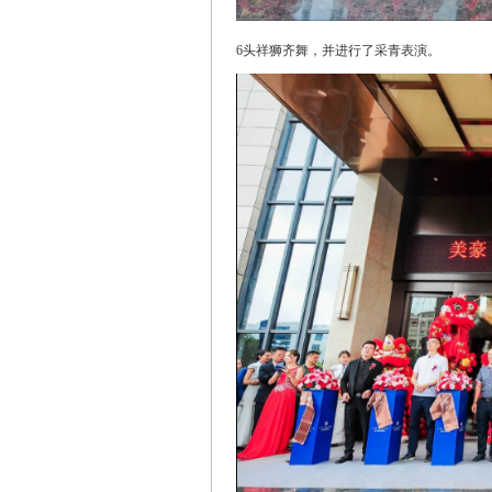
6头祥狮齐舞，并进行了采青表演。