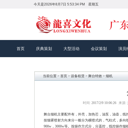
今天是
2026年8月7日 5:53:35 PM 星期五
首页
庆典策划
大型活动
会议策划
演员
当前位置 >
首页
>
设备租赁
>
舞台特效
> 烟机
时间:
2017/2/9 10:06:26
来源:
舞台烟机主要配件有，外壳，加热芯，油泵，油壶，线
按烟雾喷射方向来分一般分为横喷式的，气柱式，多向喷烟
900w，3000w等。按操作方式分，分遥控，线控操作烟