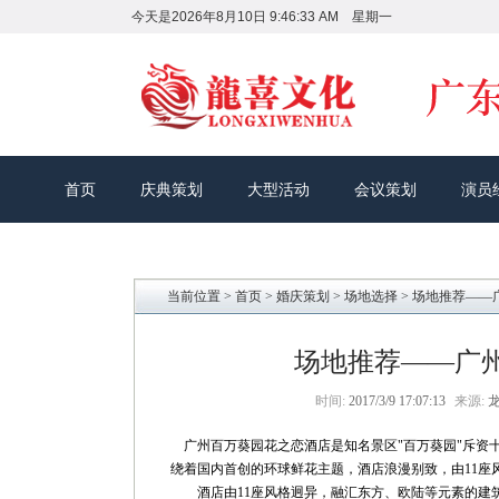
今天是
2026年8月10日 9:46:33 AM 星期一
首页
庆典策划
大型活动
会议策划
演员
当前位置 >
首页
>
婚庆策划
>
场地选择
> 场地推荐—
场地推荐——广
时间:
2017/3/9 17:07:13
来源:
广州百万葵园花之恋酒店是知名景区"百万葵园"斥资
绕着国内首创的环球鲜花主题，酒店浪漫别致，由11座
酒店由11座风格迥异，融汇东方、欧陆等元素的建筑